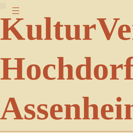
Menu
KulturVe
Hochdorf
Assenhe