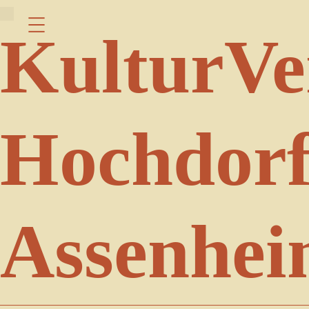
Menu
KulturVe
Hochdorf
Assenhe